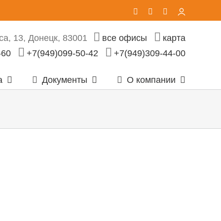
Vk
Telegram
Email
Личный
кабинет
а, 13, Донецк, 83001
все офисы
карта
-60
+7(949)099-50-42
+7(949)309-44-00
а
Документы
О компании