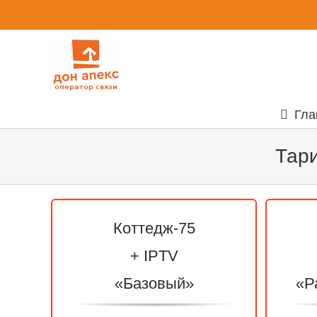
Skip
to
content
Гла
Тар
Коттедж-75
+ IPTV
«Базовый»
«Р