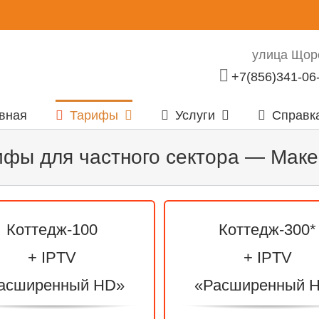
улица Щорс
+7(856)341-06
вная
Тарифы
Услуги
Справк
ифы для частного сектора — Маке
Коттедж-100
Коттедж-300*
+ IPTV
+ IPTV
асширенный HD»
«Расширенный 