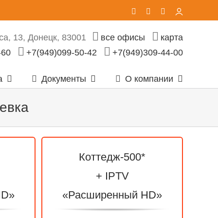
Vk
Telegram
Email
Личный
кабинет
а, 13, Донецк, 83001
все офисы
карта
-60
+7(949)099-50-42
+7(949)309-44-00
а
Документы
О компании
евка
Коттедж-500*
+ IPTV
HD»
«Расширенный HD»