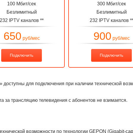
100 Мбит/сек
300 Мбит/сек
Безлимитный
Безлимитный
232
IPTV каналов
**
232
IPTV каналов
*
650
900
руб/мес
руб/мес
Подключить
Подключить
0»
доступны для подключения
при наличии технической воз
та за трансляцию телевидения с абонентов не взимается.
нической возможности по технологии GEPON (Gigabit-capabl