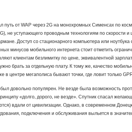
ал путь от WAP через 2G на монохромных Сименсах по косм
G), не уступающего проводным технологиям по скорости и 
 кармане. Доступ со стационарного компьютера или ноутбук
ных минусов мобильного интернета стоит отметить ограни
ляют клиентам безлимитку по цене, эквивалентной зарплате
но брать за отдельную плату. К тому же, качество мобильн
же в центре мегаполиса бывают точки, где ловит только GP
д был довольно популярен. Не везде была возможность прот
принципу «долго, дорого, не везде». Спутник спасал желаю
уются) вдали от цивилизации. Однако, в современном Донец
дования, подключения и обслуживания выльется в значител