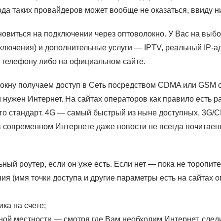
да таких провайдеров может вообще не оказаться, ввиду н
новиться на подключении через оптоволокно. У Вас на выбо
ключения) и дополнительные услуги — IPTV, реальный IP-ад
о телефону либо на официальном сайте.
окну получаем доступ в Сеть посредством CDMA или GSM 
м нужен Интернет. На сайтах операторов как правило есть р
 его стандарт. 4G — самый быстрый из ныне доступных, 3G
 современном Интернете даже новости не всегда почитаешь
ный роутер, если он уже есть. Если нет — пока не торопите
 (имя точки доступа и другие параметры есть на сайтах 
ка на счете;
нной местности — смотря где Вам необходим Интернет, следи