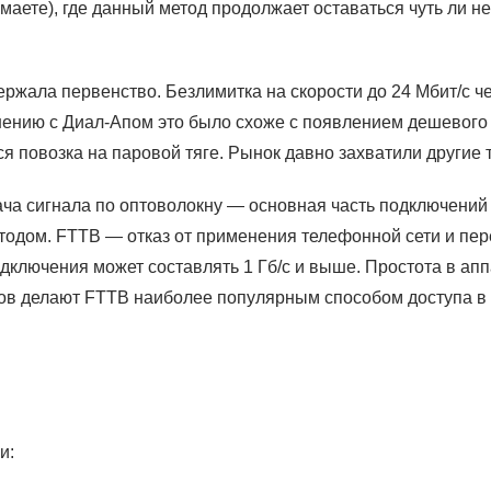
умаете), где данный метод продолжает оставаться чуть ли 
ержала первенство. Безлимитка на скорости до 24 Мбит/с 
ению с Диал-Апом это было схоже с появлением дешевого а
повозка на паровой тяге. Рынок давно захватили другие 
ча сигнала по оптоволокну — основная часть подключений 
тодом. FTTB — отказ от применения телефонной сети и пер
одключения может составлять 1 Гб/с и выше. Простота в а
ов делают FTTB наиболее популярным способом доступа в 
и: