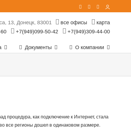
Vk
Telegram
Email
Личный
кабинет
а, 13, Донецк, 83001
все офисы
карта
-60
+7(949)099-50-42
+7(949)309-44-00
а
Документы
О компании
ад процедура, как подключение к Интернет, стала
 во все регионы дошел в одинаковом размере.