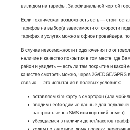
взглядом на тарифы. За официальной чертой горо
Если техническая возможность есть — стоит оста
тарифов на выбор(в зависимости от скорости под
тарифах и услугах можно в офисе провайдера, п
В случае невозможности подключения по оптовол
наличие и качество покрытия в том месте, где Ва
район и увидеть — есть ли там покрытие и какой
качестве смотреть можно, через 2G/EDGE/GPRS в
связью — это испытания в полевых условиях:
вставляем sim-карту в смартфон (или мобиль
вводим необходимые данные для подключения
настроить через SMS или короткий номер);
убеждаемся в наличии денег/пакетов траффи
ходим по квартире, дому, поселку, пересече