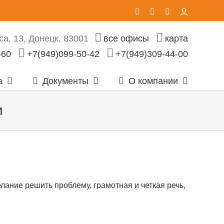
Vk
Telegram
Email
Личный
кабинет
а, 13, Донецк, 83001
все офисы
карта
-60
+7(949)099-50-42
+7(949)309-44-00
а
Документы
О компании
и
ание решить проблему, грамотная и четкая речь,