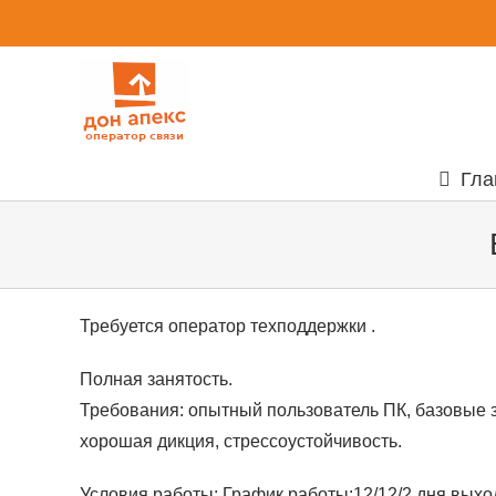
Skip
to
content
Гла
Требуется оператор техподдержки .
Полная занятость.
Требования: опытный пользователь ПК, базовые з
хорошая дикция, стрессоустойчивость.
Условия работы: График работы:12/12/2 дня вых