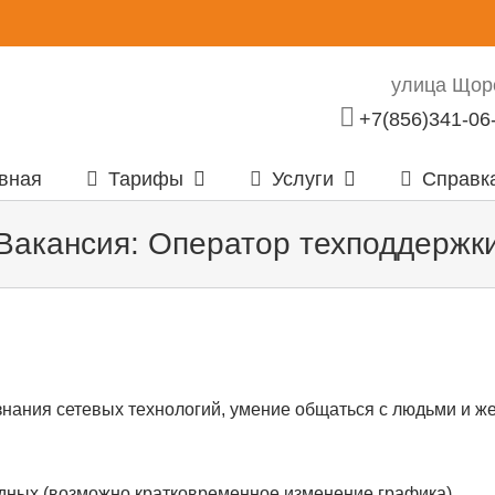
улица Щорс
+7(856)341-06
вная
Тарифы
Услуги
Справк
Вакансия: Оператор техподдержк
нания сетевых технологий, умение общаться с людьми и жел
одных (возможно кратковременное изменение графика)