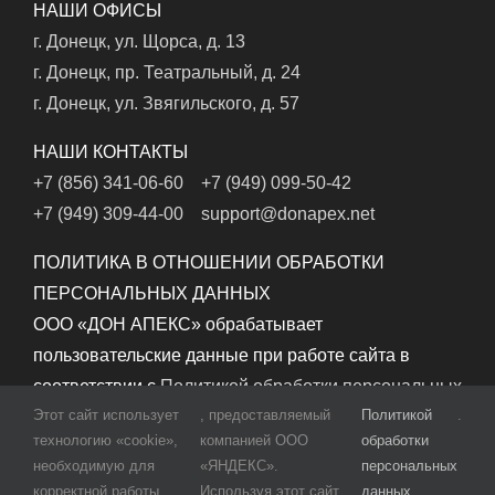
НАШИ ОФИСЫ
г. Донецк, ул. Щорса, д. 13
г. Донецк, пр. Театральный, д. 24
г. Донецк, ул. Звягильского, д. 57
НАШИ КОНТАКТЫ
+7 (856) 341-06-60
+7 (949) 099-50-42
+7 (949) 309-44-00
support@donapex.net
ПОЛИТИКА В ОТНОШЕНИИ ОБРАБОТКИ
ПЕРСОНАЛЬНЫХ ДАННЫХ
ООО «ДОН АПЕКС» обрабатывает
пользовательские данные при работе сайта в
соответствии с
Политикой обработки персональных
Этот сайт использует
, предоставляемый
Политикой
.
данных
.
технологию «cookie»,
компанией ООО
обработки
необходимую для
«ЯНДЕКС».
персональных
корректной работы
Используя этот сайт,
данных