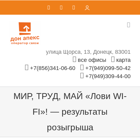
Skip
Vk
Telegram
Email
Личный
кабинет
to
content
улица Щорса, 13, Донецк, 83001
все офисы
карта
+7(856)341-06-60
+7(949)099-50-42
+7(949)309-44-00
МИР, ТРУД, МАЙ «Лови WI-
FI»! — результаты
розыгрыша