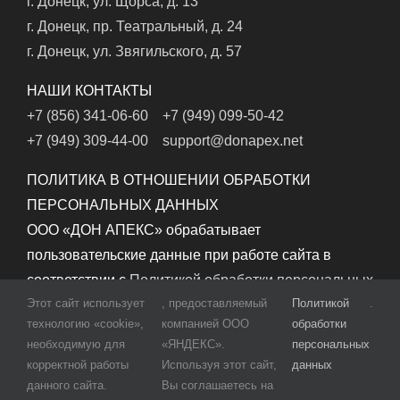
г. Донецк, ул. Щорса, д. 13
г. Донецк, пр. Театральный, д. 24
г. Донецк, ул. Звягильского, д. 57
НАШИ КОНТАКТЫ
+7 (856) 341-06-60
+7 (949) 099-50-42
+7 (949) 309-44-00
support@donapex.net
ПОЛИТИКА В ОТНОШЕНИИ ОБРАБОТКИ
ПЕРСОНАЛЬНЫХ ДАННЫХ
ООО «ДОН АПЕКС» обрабатывает
пользовательские данные при работе сайта в
соответствии с
Политикой обработки персональных
Этот сайт использует
, предоставляемый
Политикой
.
данных
.
технологию «cookie»,
компанией ООО
обработки
необходимую для
«ЯНДЕКС».
персональных
корректной работы
Используя этот сайт,
данных
данного сайта.
Вы соглашаетесь на